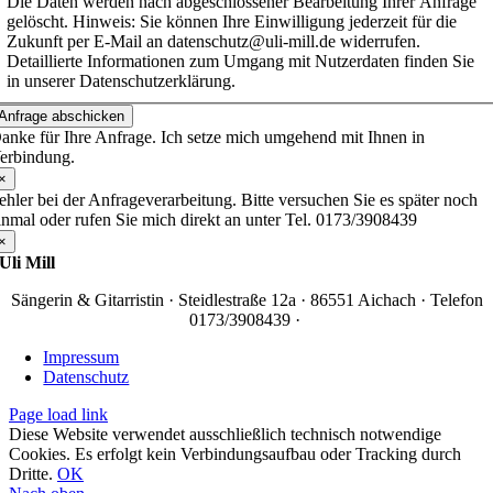
Die Daten werden nach abgeschlossener Bearbeitung Ihrer Anfrage
gelöscht. Hinweis: Sie können Ihre Einwilligung jederzeit für die
Zukunft per E-Mail an datenschutz@uli-mill.de widerrufen.
Detaillierte Informationen zum Umgang mit Nutzerdaten finden Sie
in unserer Datenschutzerklärung.
Anfrage abschicken
anke für Ihre Anfrage. Ich setze mich umgehend mit Ihnen in
erbindung.
×
ehler bei der Anfrageverarbeitung. Bitte versuchen Sie es später noch
inmal oder rufen Sie mich direkt an unter Tel. 0173/3908439
×
Uli Mill
Sängerin & Gitarristin · Steidlestraße 12a · 86551 Aichach · Telefon
0173/3908439 ·
Impressum
Datenschutz
Page load link
Diese Website verwendet ausschließlich technisch notwendige
Cookies. Es erfolgt kein Verbindungsaufbau oder Tracking durch
Dritte.
OK