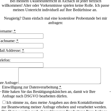
Bei meinem Ukuleleunterricht in Aichach ist jeder herzlich
willkommen! Alter oder Vorkenntnisse spielen keine Rolle. Ich passe
meinen Unterricht individuell auf Ihre Bedürfnisse an.
Neugierig? Dann einfach mal eine kostenlose Probestunde bei mir
anfragen:
orname:
*
achname:
*
ail Addresse:
*
elefon:
hre Anfrage:
Einwilligung zur Datenverarbeitung
*
Bitte haken Sie das Bestätigungskästchen an, damit wir Ihre
Anfrage nach DSGVO bearbeiten dürfen.
Ich stimme zu, dass meine Angaben aus dem Kontaktformular
zur Beantwortung meiner Anfrage erhoben und verarbeitet werden.