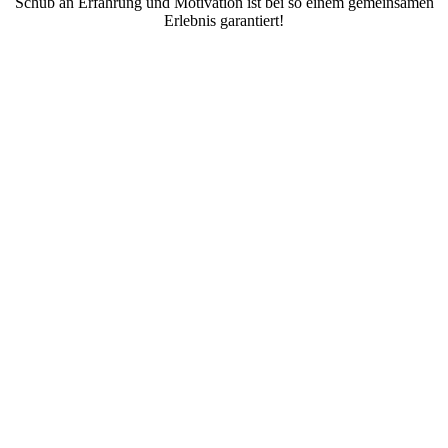
Schub an Erfahrung und Motivation ist bei so einem gemeinsamen
Erlebnis garantiert!